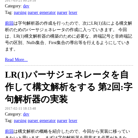
2017-03-21 00:29:18
Category:
dev
Tag:
parsing
parser generator
parser
lexer
前回
は字句解析器の作成を行ったので、次にLR(1)法による構文解
析のためのパーサジェネレータの作成に入っていきます。 今回
は、LR(1)構文解析器の構築のために必要な、終端記号と非終端記
号の区別、Nulls集合、First集合の導出等を行えるようにしていき
ます。
Read More...
LR(1)パーサジェネレータを自
作して構文解析をする 第2回:字
句解析器の実装
2017-02-11 18:13:48
Category:
dev
Tag:
parsing
parser generator
parser
lexer
前回
は構文解析の概略を紹介したので、今回から実装に移ってい
きたいと思います。 まずは字句解析器を用意する必要があるた