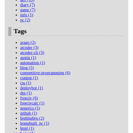
diary (7)
game (7)
info (1)
pc (2)
Tags
arago (2)
atcoder (3)
atcoder-cli (3)
austin (1)
automation (1)
blog (5)
competitive-programming (6)
contest (1)
css (1)
deploybot (1)
dtp (1)
freeciv (6)
freecivcalc (1)
generics (1)
github (1)
highlightjs (2)
homebuilt_pc (1)
html (1)