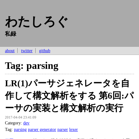
わたしろぐ
私録
about
twitter
github
Tag: parsing
LR(1)パーサジェネレータを自
作して構文解析をする 第6回:パ
ーサの実装と構文解析の実行
2017-04-04 23:41:09
Category:
dev
Tag:
parsing
parser generator
parser
lexer