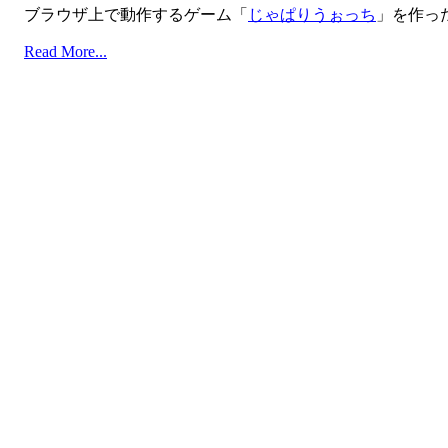
ブラウザ上で動作するゲーム「
じゃぱりうぉっち
」を作っ
Read More...