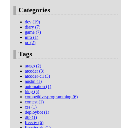
Categories
dev (19)
diary (7)
game (7)
info (1)
pc (2)
Tags
arago (2)
atcoder (3)
atcoder-cli (3)
austin (1)
automation (1)
blog (5)
competitive-programming (6)
contest (1)
css (1)
deploybot (1)
dtp (1)
freeciv (6)
freecivcalc (1)