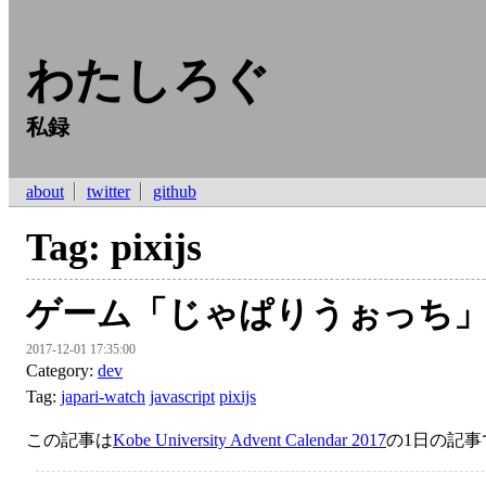
わたしろぐ
私録
about
twitter
github
Tag: pixijs
ゲーム「じゃぱりうぉっち
2017-12-01 17:35:00
Category:
dev
Tag:
japari-watch
javascript
pixijs
この記事は
Kobe University Advent Calendar 2017
の1日の記事