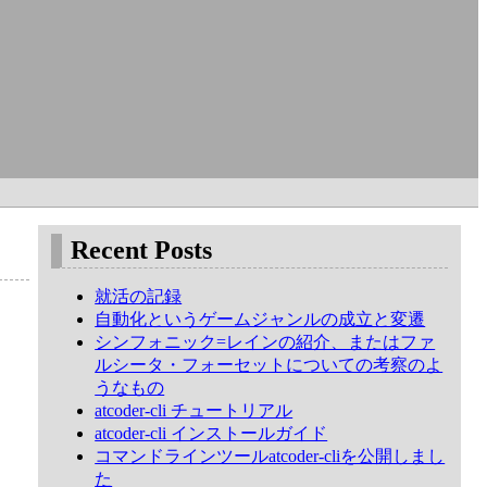
Recent Posts
就活の記録
自動化というゲームジャンルの成立と変遷
シンフォニック=レインの紹介、またはファ
ルシータ・フォーセットについての考察のよ
うなもの
atcoder-cli チュートリアル
atcoder-cli インストールガイド
コマンドラインツールatcoder-cliを公開しまし
た