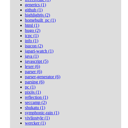
generics (1)
github (1)
highlightjs (2)
homebuilt_pc (1)
html (1)
hugo (2)
icpc (1)
info (1)
isucon (2)
japari-watch (1)
java (1)
javascript (5)
lexer (6)
parser (6)
parser-generator (6)
parsing (6)
pc (1)
pixijs (1)
reflection (1)
seccamp (2)
shukatu (1)
symphonic-rain (1)
vivliostyle (1)
wercker (1)